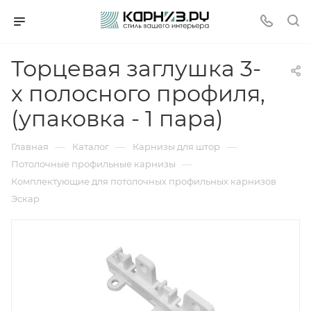
Торцевая заглушка 3-
х полосного профиля,
(упаковка - 1 пара)
—
—
—
Главная
Каталог
Карнизы для штор
—
Потолочные профильные карнизы
Комплектующие для потолочных профильных карнизов
Эскар