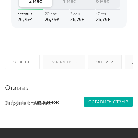
ОТЗЫВЫ
КАК КУПИТЬ
ОПЛАТА
Д
Отзывы
ОСТАВИТЬ ОТЗЫВ
Нет оценок
Загрузка отзывов...