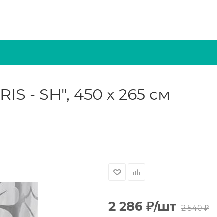
S - SH", 450 х 265 см
2 286
₽
/шт
2 540
₽