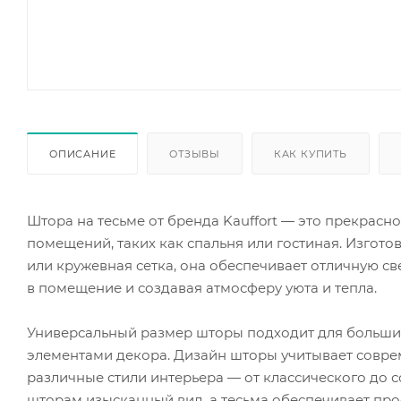
ОПИСАНИЕ
ОТЗЫВЫ
КАК КУПИТЬ
Штора на тесьме от бренда Kauffort — это прекрасн
помещений, таких как спальня или гостиная. Изготов
или кружевная сетка, она обеспечивает отличную с
в помещение и создавая атмосферу уюта и тепла.
Универсальный размер шторы подходит для большинс
элементами декора. Дизайн шторы учитывает соврем
различные стили интерьера — от классического до 
шторам изысканный вид, а тесьма обеспечивает про