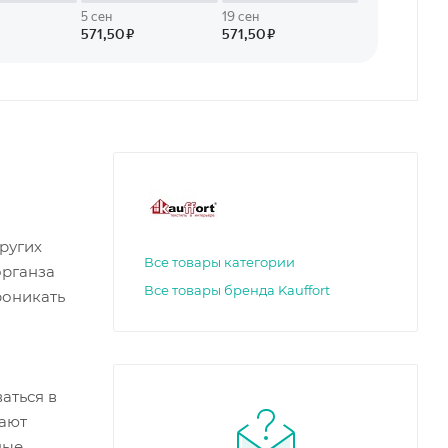
ругих
Все товары категории
органза
Все товары бренда Kauffort
роникать
аться в
дают
ные