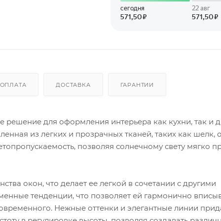
ОПЛАТА
ДОСТАВКА
ГАРАНТИИ
ое решение для оформления интерьера как кухни, так и д
ленная из легких и прозрачных тканей, таких как шелк, 
ветопропускаемость, позволяя солнечному свету мягко п
тва окон, что делает ее легкой в сочетании с другими
енные тенденции, что позволяет ей гармонично вписыв
современного. Нежные оттенки и элегантные линии при
стоту в регулировке высоты, позволяя создавать различ