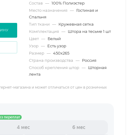
Состав
—
100% Полиэстер
Место назначения
—
Гостиная и
Спальня
Тип ткани
—
Кружевная сетка
ЗИНУ
Комплектация
—
Штора на тесьме 1 шт
Цвет
—
Белый
Узор
—
Есть узор
Размер
—
450х265
Страна производства
—
Россия
Способ крепления штор
—
Шторная
лента
тернет-магазина и может отличаться от цен в розничных