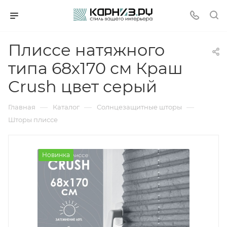
Плиссе натяжного
типа 68х170 см Краш
Crush цвет серый
—
—
—
Главная
Каталог
Солнцезащитные шторы
Шторы плиссе
Новинка