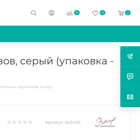
0
0
0
в, серый (упаковка -
фильных карнизов Эскар
Артикул:
240445