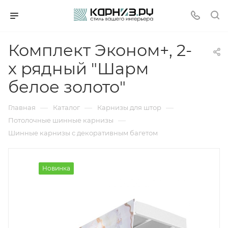
Комплект Эконом+, 2-
х рядный "Шарм
белое золото"
—
—
—
Главная
Каталог
Карнизы для штор
—
Потолочные шинные карнизы
Шинные карнизы с декоративным багетом
Новинка