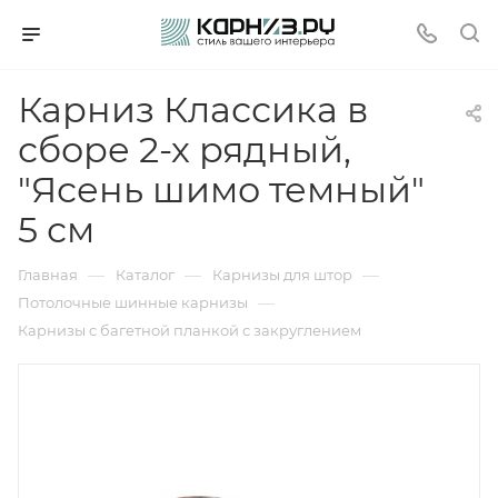
Карниз Классика в
сборе 2-х рядный,
"Ясень шимо темный"
5 см
—
—
—
Главная
Каталог
Карнизы для штор
—
Потолочные шинные карнизы
Карнизы с багетной планкой с закруглением