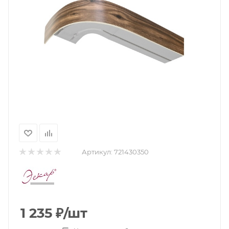
Артикул:
721430350
1 235
₽
/шт