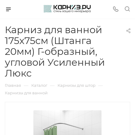
Карниз для ванной
175x75см (Штанга
20мм) Г-образный,
угловой Усиленный
Люкс
—
—
—
Главная
Каталог
Карнизы для штор
Карнизы для ванной