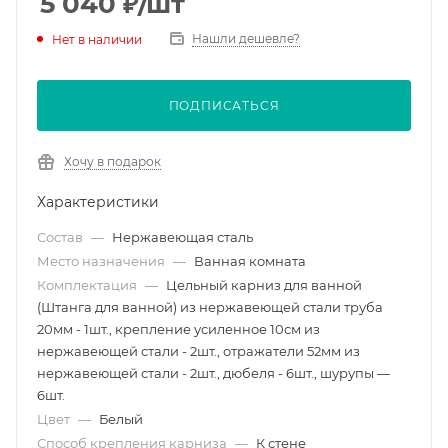
5 040
₽
/шт
Нашли дешевле?
Нет в наличии
ПОДПИСАТЬСЯ
Хочу в подарок
Характеристики
Состав
—
Нержавеющая сталь
Место назначения
—
Ванная комната
Комплектация
—
Цельный карниз для ванной
(Штанга для ванной) из нержавеющей стали труба
20мм - 1шт., крепление усиленное 10см из
нержавеющей стали - 2шт., отражатели 52мм из
нержавеющей стали - 2шт., дюбеля - 6шт., шурупы —
6шт.
Цвет
—
Белый
Способ крепления карниза
—
К стене