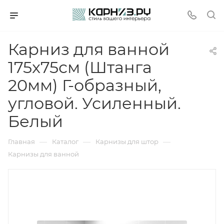
Карниз для ванной
175x75см (Штанга
20мм) Г-образный,
угловой. Усиленный.
Белый
—
—
—
Главная
Каталог
Карнизы для штор
Карнизы для ванной