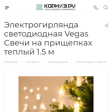
Электрогирлянда
светодиодная Vegas
Свечи на прищепках
теплый 1.5 м
—
—
—
Главная
Каталог
Освещение
Гирлянды и свечи