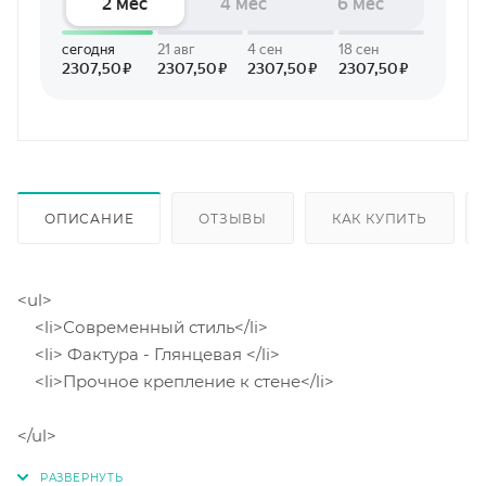
ОПИСАНИЕ
ОТЗЫВЫ
КАК КУПИТЬ
<ul>
<li>Современный стиль</li>
<li> Фактура - Глянцевая </li>
<li>Прочное крепление к стене</li>
</ul>