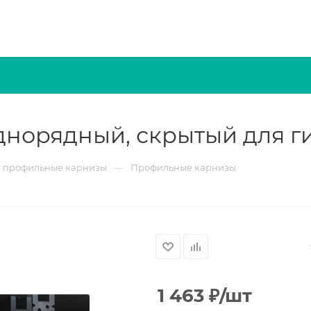
орядный, скрытый для ги
—
 профильные карнизы
Профильные карнизы
1 463
₽
/шт