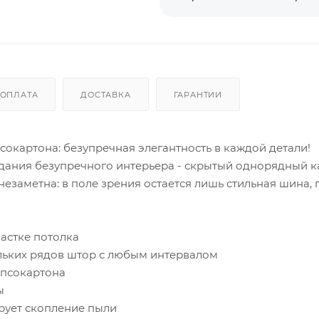
ОПЛАТА
ДОСТАВКА
ГАРАНТИИ
окартона: безупречная элегантность в каждой детали!
дания безупречного интерьера - скрытый однорядный к
незаметна: в поле зрения остается лишь стильная шина, 
частке потолка
ольких рядов штор с любым интервалом
ипсокартона
ы
рует скопление пыли