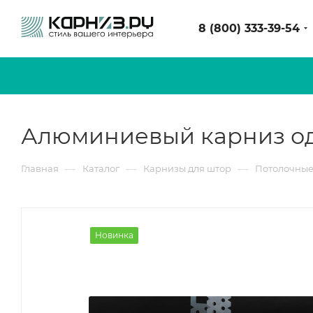
8 (800) 333-39-54
Алюминиевый карниз одн
—
—
—
Главная
Каталог
Карнизы для штор
Потолочные
Новинка