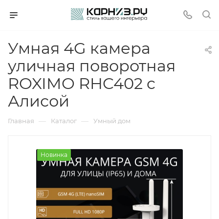
Умная 4G камера
уличная поворотная
ROXIMO RHC402 c
Алисой
—
—
Главная
Каталог
Умный дом
Новинка