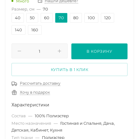
Нашли дешевле?
Много
Размер, см
—
70
40
50
60
70
80
100
120
140
160
В КОРЗИНУ
КУПИТЬ В 1 КЛИК
Рассчитать доставку
Хочу в подарок
Характеристики
Состав
—
100% Полиэстер
Место назначения
—
Гостиная и Спальня, Дача,
Детская, Кабинет, Кухня
Тип ткани
—
Полиэстер