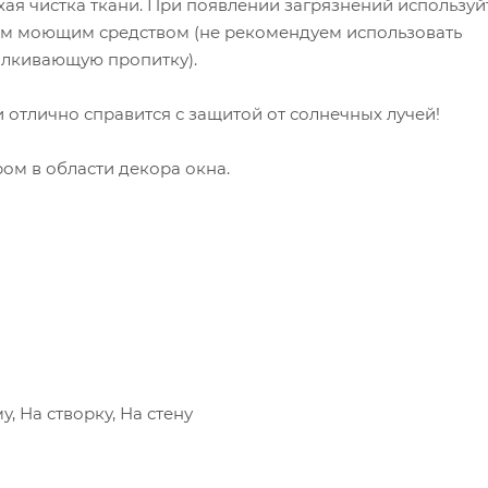
хая чистка ткани. При появлении загрязнений используй
ким моющим средством (не рекомендуем использовать
алкивающую пропитку).
 отлично справится с защитой от солнечных лучей!
ром в области декора окна.
, На створку, На стену