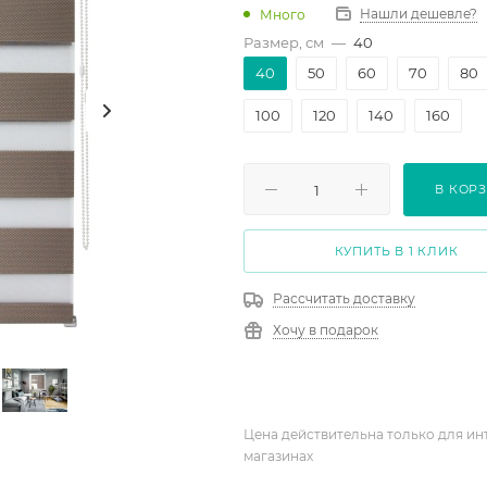
Нашли дешевле?
Много
Размер, см
—
40
40
50
60
70
80
100
120
140
160
В КОР
КУПИТЬ В 1 КЛИК
Рассчитать доставку
Хочу в подарок
Цена действительна только для ин
магазинах