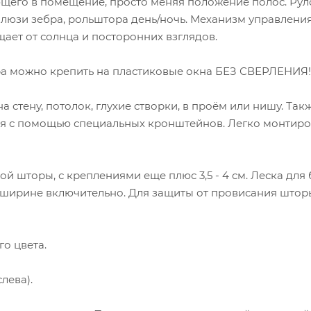
ющего в помещение, просто меняя положение полос. Ру
алюзи зебра, рольштора день/ночь. Механизм управлени
ет от солнца и посторонних взглядов.
ра можно крепить на пластиковые окна БЕЗ СВЕРЛЕНИЯ!
стену, потолок, глухие створки, в проём или нишу. Та
ия с помощью специальных кронштейнов. Легко монтиро
й шторы, с креплениями еще плюс 3,5 - 4 см. Леска для
о ширине включительно. Для защиты от провисания штор
го цвета.
лева).