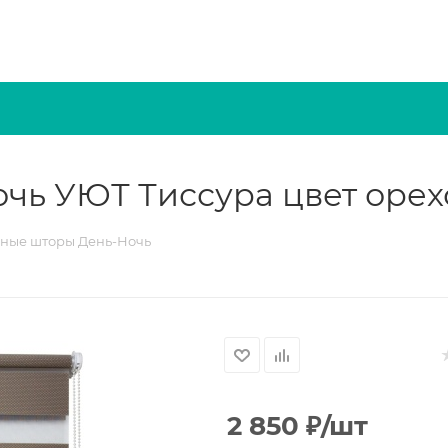
чь УЮТ Тиссура цвет оре
ные шторы День-Ночь
2 850
₽
/шт