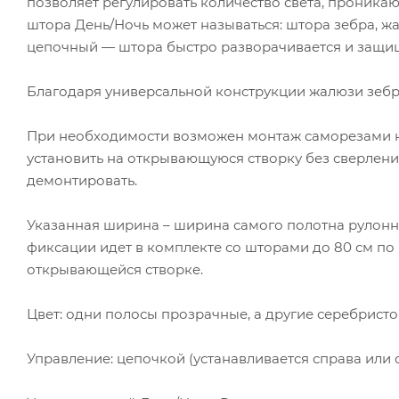
позволяет регулировать количество света, проника
штора День/Ночь может называться: штора зебра, ж
цепочный — штора быстро разворачивается и защища
Благодаря универсальной конструкции жалюзи зеб
При необходимости возможен монтаж саморезами на 
установить на открывающуюся створку без сверлен
демонтировать.
Указанная ширина – ширина самого полотна рулонно
фиксации идет в комплекте со шторами до 80 см п
открывающейся створке.
Цвет: одни полосы прозрачные, а другие серебристо
Управление: цепочкой (устанавливается справа или с