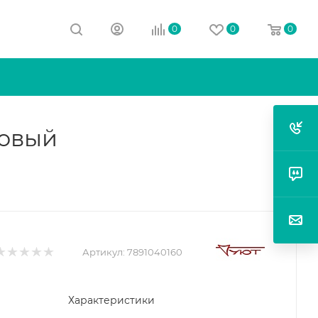
0
0
0
ховый
Артикул:
7891040160
Характеристики