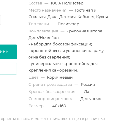
Состав
—
100% Полиэстер
Место назначения
—
Гостиная и
Спальня, Дача, Детская, Кабинет, Кухня
Тип ткани
—
Полиэстер
Комплектация
—
- рулонная штора
День/Ночь- 1шт.;
- набор для боковой фиксации;
- кронштейны для установки на раму
ЗИНУ
окна без сверления;
- универсальные кронштейны для
крепления саморезами.
Цвет
—
Коричневый
Страна производства
—
Россия
Крепеж без сверления
—
Да
Светопроницаемость
—
День ночь
Размер
—
40х160
тернет-магазина и может отличаться от цен в розничных