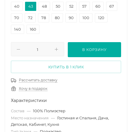
40
43
48
50
52
57
60
67
70
72
78
80
90
100
120
140
160
В КОРЗИНУ
КУПИТЬ В 1 КЛИК
Рассчитать доставку
Хочу в подарок
Характеристики
Состав
—
100% Полиэстер
Место назначения
—
Гостиная и Спальня, Дача,
Детская, Кабинет, Кухня
Тип ткани
—
Полиэстер