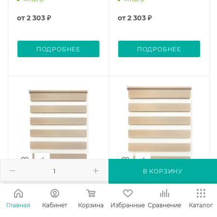
от
2 303 ₽
от
2 303 ₽
ПОДРОБНЕЕ
ПОДРОБНЕЕ
В КОРЗИНУ
Рулонные шторы день
Рулонные шторы день
ночь УЮТ Сальса цвет
ночь УЮТ Сальса цвет
Главная
Кабинет
Корзина
Избранные
Сравнение
Каталог
песочный
бежевый