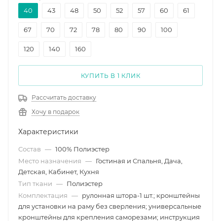
40
43
48
50
52
57
60
61
67
70
72
78
80
90
100
120
140
160
КУПИТЬ В 1 КЛИК
Рассчитать доставку
Хочу в подарок
Характеристики
Состав
—
100% Полиэстер
Место назначения
—
Гостиная и Спальня, Дача,
Детская, Кабинет, Кухня
Тип ткани
—
Полиэстер
Комплектация
—
рулонная штора-1 шт.; кронштейны
для установки на раму без сверления; универсальные
кронштейны для крепления саморезами; инструкция