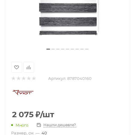
Артикул:
8787040160
2 075
₽
/шт
Нашли дешевле?
Много
Размер, см
—
40