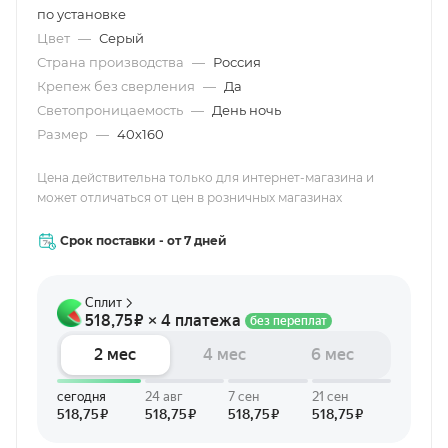
по установке
Цвет
—
Серый
Страна производства
—
Россия
Крепеж без сверления
—
Да
Светопроницаемость
—
День ночь
Размер
—
40х160
Цена действительна только для интернет-магазина и
может отличаться от цен в розничных магазинах
Срок поставки - от 7 дней