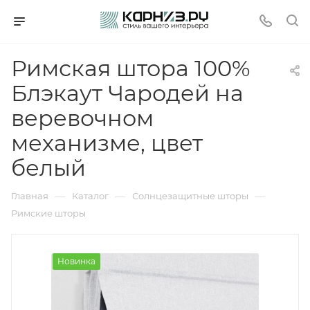
Римская штора 100%
Блэкаут Чародей на
веревочном
механизме, цвет
белый
—
—
—
Главная
Каталог
Солнцезащитные шторы
Римские шторы
Новинка