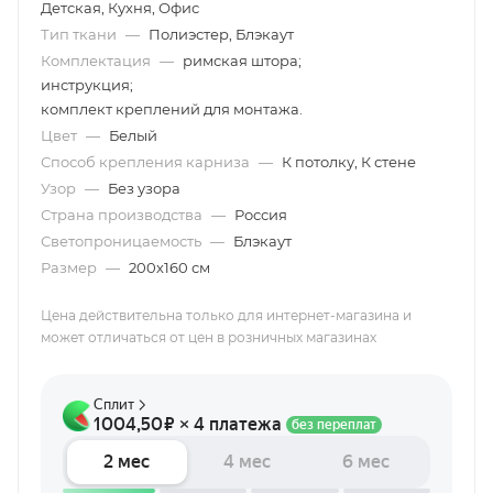
Детская, Кухня, Офис
Тип ткани
—
Полиэстер, Блэкаут
Комплектация
—
римская штора;
инструкция;
комплект креплений для монтажа.
Цвет
—
Белый
Способ крепления карниза
—
К потолку, К стене
Узор
—
Без узора
Страна производства
—
Россия
Светопроницаемость
—
Блэкаут
Размер
—
200х160 см
Цена действительна только для интернет-магазина и
может отличаться от цен в розничных магазинах