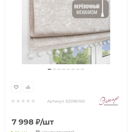
Артикул:
625180160
7 998
₽
/шт