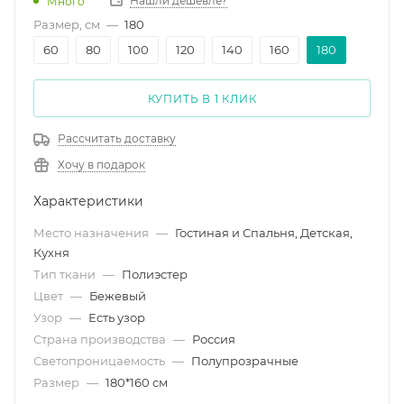
Нашли дешевле?
Много
Размер, см
—
180
60
80
100
120
140
160
180
КУПИТЬ В 1 КЛИК
Рассчитать доставку
Хочу в подарок
Характеристики
Место назначения
—
Гостиная и Спальня, Детская,
Кухня
Тип ткани
—
Полиэстер
Цвет
—
Бежевый
Узор
—
Есть узор
Страна производства
—
Россия
Светопроницаемость
—
Полупрозрачные
Размер
—
180*160 см