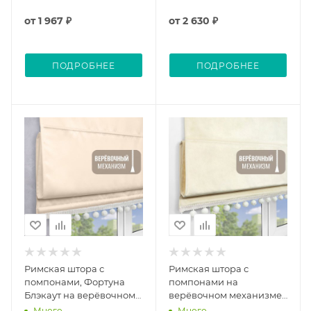
бежевый
от
1 967 ₽
от
2 630 ₽
ПОДРОБНЕЕ
ПОДРОБНЕЕ
Римская штора с
Римская штора с
помпонами, Фортуна
помпонами на
Блэкаут на верёвочном
верёвочном механизме,
механизме, цвет экрю
Марсель цвет
Много
Много