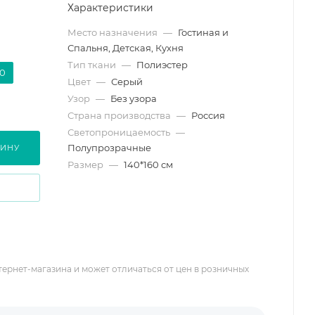
Характеристики
Место назначения
—
Гостиная и
Спальня, Детская, Кухня
Тип ткани
—
Полиэстер
40
Цвет
—
Серый
Узор
—
Без узора
Страна производства
—
Россия
Светопроницаемость
—
Полупрозрачные
ЗИНУ
Размер
—
140*160 см
тернет-магазина и может отличаться от цен в розничных