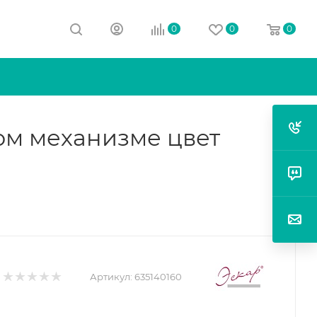
0
0
0
ом механизме цвет
Артикул:
635140160