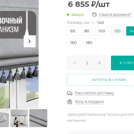
6 855
₽
/шт
Нашли дешевле?
Много
Размер, см
—
140
60
80
100
120
1
160
180
В КОР
КУПИТЬ В 1 КЛИК
Рассчитать доставку
Хочу в подарок
Цена действительна только для ин
магазинах