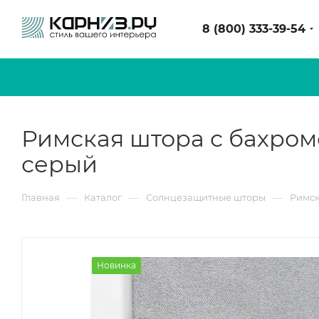
8 (800) 333-39-54
Римская штора с бахром
серый
—
—
—
Главная
Каталог
Солнцезащитные шторы
Римс
Новинка