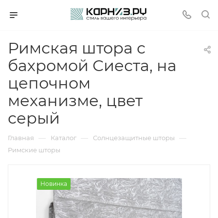
Римская штора с
бахромой Сиеста, на
цепочном
механизме, цвет
серый
—
—
—
Главная
Каталог
Солнцезащитные шторы
Римские шторы
Новинка