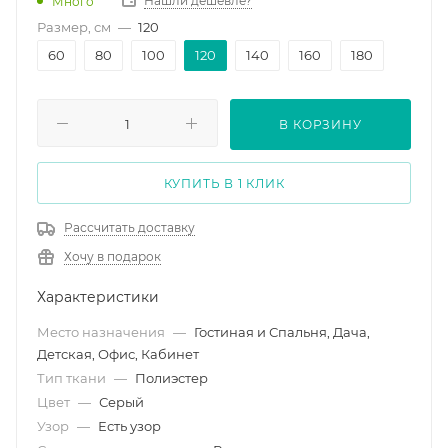
Нашли дешевле?
Много
Размер, см
—
120
60
80
100
120
140
160
180
В КОРЗИНУ
КУПИТЬ В 1 КЛИК
Рассчитать доставку
Хочу в подарок
Характеристики
Место назначения
—
Гостиная и Спальня, Дача,
Детская, Офис, Кабинет
Тип ткани
—
Полиэстер
Цвет
—
Серый
Узор
—
Есть узор