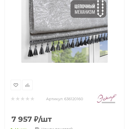
Артикул:
636120160
7 957
₽
/шт