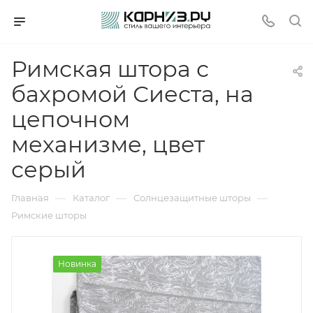
Римская штора с
бахромой Сиеста, на
цепочном
механизме, цвет
серый
—
—
—
Главная
Каталог
Солнцезащитные шторы
Римские шторы
Новинка