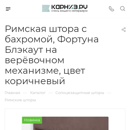
Римская штора с
бахромой, Фортуна
Блэкаут на
верёвочном
механизме, цвет
коричневый
—
—
—
Главная
Каталог
Солнцезащитные шторы
Римские шторы
Новинка