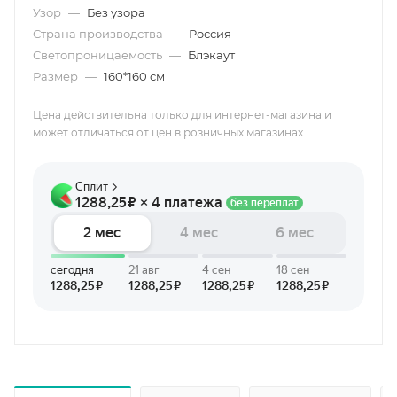
Узор
—
Без узора
Страна производства
—
Россия
Светопроницаемость
—
Блэкаут
Размер
—
160*160 см
Цена действительна только для интернет-магазина и
может отличаться от цен в розничных магазинах