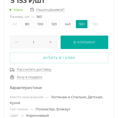
5 153
₽
/шт
Нашли дешевле?
Мало
Размер, см
—
160
60
80
100
120
140
160
180
В КОРЗИНУ
КУПИТЬ В 1 КЛИК
Рассчитать доставку
Хочу в подарок
Характеристики
Место назначения
—
Гостиная и Спальня, Детская,
Кухня
Тип ткани
—
Полиэстер, Блэкаут
Цвет
—
Коричневый