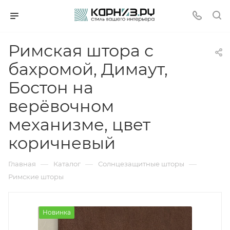
Римская штора с
бахромой, Димаут,
Бостон на
верёвочном
механизме, цвет
коричневый
—
—
—
Главная
Каталог
Солнцезащитные шторы
Римские шторы
Новинка