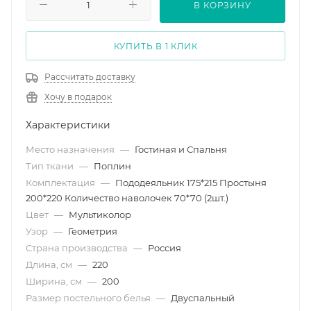
В КОРЗИНУ
КУПИТЬ В 1 КЛИК
Рассчитать доставку
Хочу в подарок
Характеристики
Место назначения
—
Гостиная и Спальня
Тип ткани
—
Поплин
Комплектация
—
Пододеяльник 175*215 Простыня
200*220 Количество наволочек 70*70 (2шт.)
Цвет
—
Мультиколор
Узор
—
Геометрия
Страна производства
—
Россия
Длина, см
—
220
Ширина, см
—
200
Размер постельного белья
—
Двуспальный