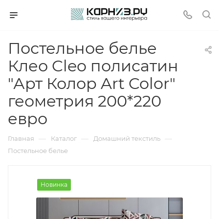
Постельное белье
Клео Cleo полисатин
"Арт Колор Art Color"
геометрия 200*220
евро
—
—
—
Главная
Каталог
Домашний текстиль
Постельное белье
Новинка