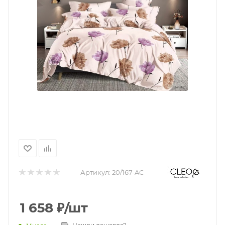
Артикул:
20/167-AC
1 658
₽
/шт