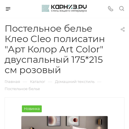
Постельное белье
Клео Cleo полисатин
"Арт Колор Art Color"
двуспальный 175*215
см розовый
—
—
—
Главная
Каталог
Домашний текстиль
Постельное белье
Новинка