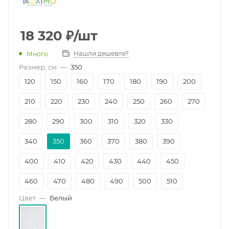
18 320
₽
/шт
Нашли дешевле?
Много
Размер, см
—
350
120
150
160
170
180
190
200
210
220
230
240
250
260
270
280
290
300
310
320
330
340
350
360
370
380
390
400
410
420
430
440
450
460
470
480
490
500
510
Цвет
—
Белый
520
530
540
550
560
570
580
590
600
700
800
1000