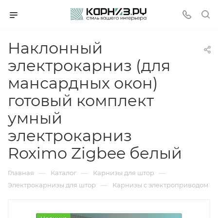
Наклонный
электрокарниз (для
мансардных окон)
готовый комплект
умный
электрокарниз
Roximo Zigbee белый
—
—
—
Главная
Каталог
Карнизы для штор
—
Электрокарнизы для штор
Карнизы с электроприводом