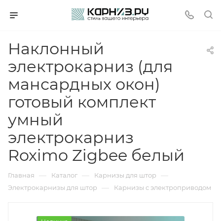
Наклонный
электрокарниз (для
мансардных окон)
готовый комплект
умный
электрокарниз
Roximo Zigbee белый
—
—
—
Главная
Каталог
Карнизы для штор
—
Электрокарнизы для штор
Карнизы с электроприводом