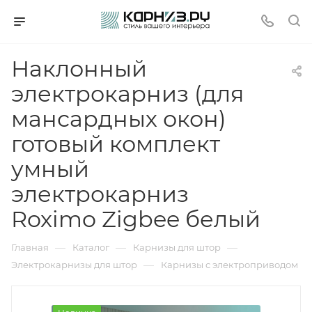
Наклонный
электрокарниз (для
мансардных окон)
готовый комплект
умный
электрокарниз
Roximo Zigbee белый
—
—
—
Главная
Каталог
Карнизы для штор
—
Электрокарнизы для штор
Карнизы с электроприводом