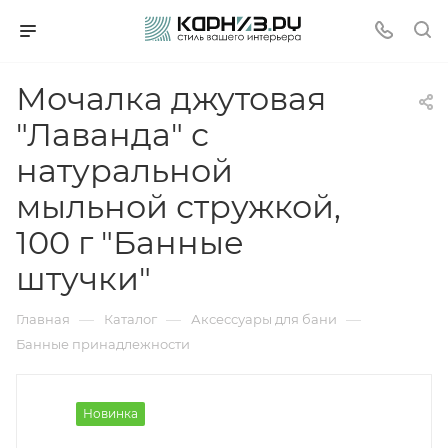
Мочалка джутовая
"Лаванда" с
натуральной
мыльной стружкой,
100 г "Банные
штучки"
—
—
—
Главная
Каталог
Аксессуары для бани
Банные принадлежности
Новинка