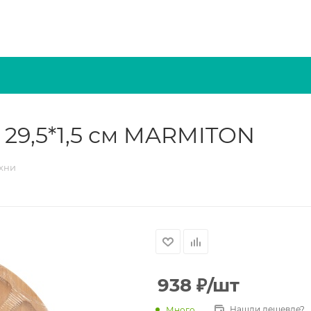
29,5*1,5 см MARMITON
ухни
938
₽
/шт
Нашли дешевле?
Много