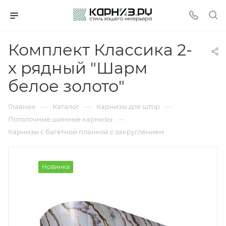
Комплект Классика 2-
х рядный "Шарм
белое золото"
—
—
—
Главная
Каталог
Карнизы для штор
—
Потолочные шинные карнизы
Карнизы с багетной планкой с закруглением
Новинка