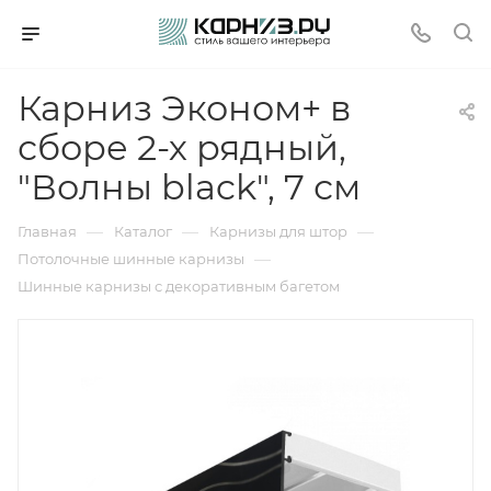
Карниз Эконом+ в
сборе 2-х рядный,
"Волны black", 7 см
—
—
—
Главная
Каталог
Карнизы для штор
—
Потолочные шинные карнизы
Шинные карнизы с декоративным багетом