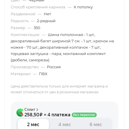
Цвет
—
Чёрный
Способ крепления карниза
—
К потолку
Раздвижной
—
Нет
Рядность
—
2-рядный
Размер
—
350
Комплектация
—
Шина потолочная - 1 шт.;
декоративный багет шириной 7 см. - 1 шт.; крючок на
ножке - 70 шт.; декоративный колпачок - 7 шт.;
торцевая заглушка - пара; монтажный комплект
(дюбели, саморезы).
Производство
—
Россия
Материал
—
ПВХ
Цена действительна только для интернет-магазина и
может отличаться от цен в розничных магазинах