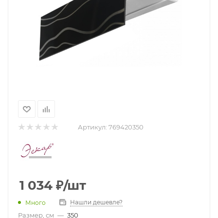
Артикул:
769420350
1 034
₽
/шт
Нашли дешевле?
Много
Размер, см
—
350