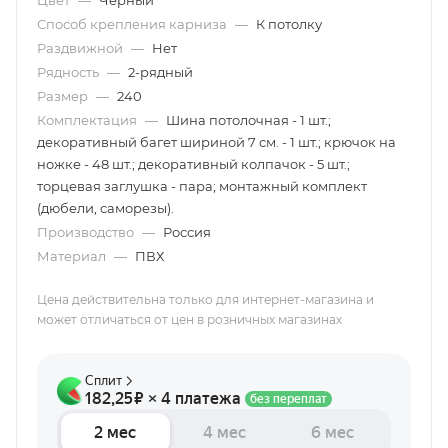
Цвет
—
Чёрный
Способ крепления карниза
—
К потолку
Раздвижной
—
Нет
Рядность
—
2-рядный
Размер
—
240
Комплектация
—
Шина потолочная - 1 шт.;
декоративный багет шириной 7 см. - 1 шт.; крючок на
ножке - 48 шт.; декоративный колпачок - 5 шт.;
торцевая заглушка - пара; монтажный комплект
(дюбели, саморезы).
Производство
—
Россия
Материал
—
ПВХ
Цена действительна только для интернет-магазина и
может отличаться от цен в розничных магазинах