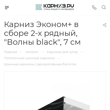
Карниз Эконом+ в
сборе 2-х рядный,
"Волны black", 7 см
—
—
—
Главная
Каталог
Карнизы для штор
—
Потолочные шинные карнизы
Шинные карнизы с декоративным багетом