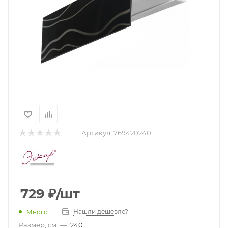
Артикул:
769420240
729
₽
/шт
Нашли дешевле?
Много
Размер, см
—
240