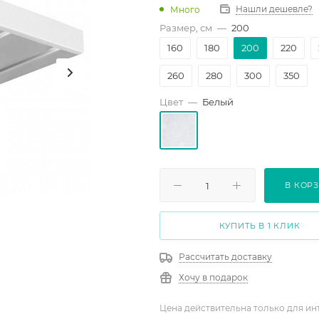
Нашли дешевле?
Много
Размер, см
—
200
160
180
200
220
260
280
300
350
Цвет
—
Белый
В КОР
КУПИТЬ В 1 КЛИК
Рассчитать доставку
Хочу в подарок
Цена действительна только для ин