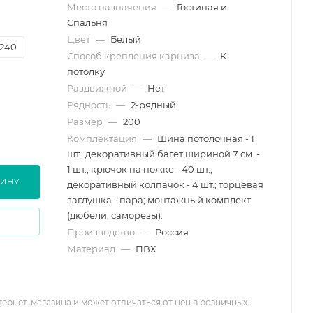
Место назначения
—
Гостиная и
Спальня
Цвет
—
Белый
240
Способ крепления карниза
—
К
потолку
Раздвижной
—
Нет
Рядность
—
2-рядный
Размер
—
200
Комплектация
—
Шина потолочная - 1
шт.; декоративный багет шириной 7 см. -
1 шт.; крючок на ножке - 40 шт.;
ЗИНУ
декоративный колпачок - 4 шт.; торцевая
заглушка - пара; монтажный комплект
(дюбели, саморезы).
Производство
—
Россия
Материал
—
ПВХ
тернет-магазина и может отличаться от цен в розничных