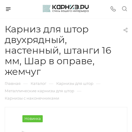
Карниз для штор
двухрядный,
настенный, штанги 16
мм, Шар в оправе,
жемчуг
—
—
—
Главная
Каталог
Карнизы для штор
—
Металлические карнизы для штор
Карнизы с наконечниками
Новинка