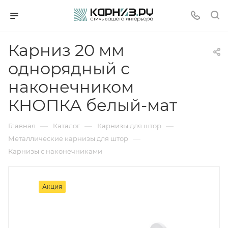
Карниз 20 мм
однорядный с
наконечником
КНОПКА белый-мат
—
—
—
Главная
Каталог
Карнизы для штор
—
Металлические карнизы для штор
Карнизы с наконечниками
Акция