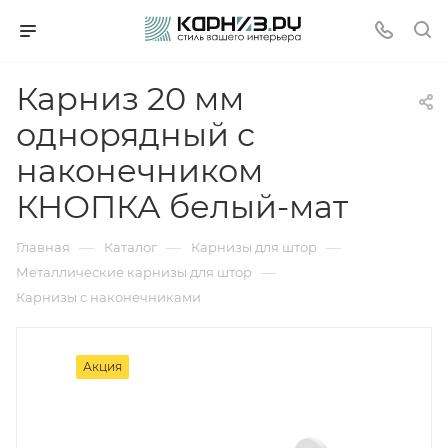
Карниз 20 мм
однорядный с
наконечником
КНОПКА белый-мат
—
—
—
Главная
Каталог
Карнизы для штор
—
Металлические карнизы для штор
Карнизы с наконечниками
Акция