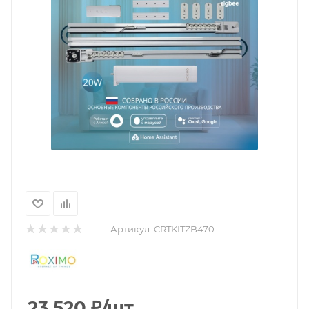
Артикул:
CRTKITZB470
23 520
₽
/шт