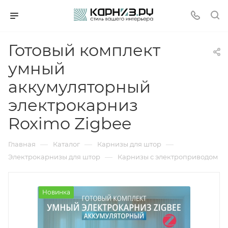
Готовый комплект
умный
аккумуляторный
электрокарниз
Roximo Zigbee
—
—
—
Главная
Каталог
Карнизы для штор
—
Электрокарнизы для штор
Карнизы с электроприводом
Новинка