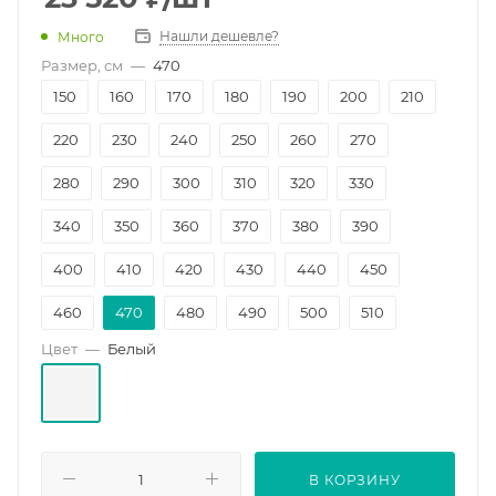
Нашли дешевле?
Много
Размер, см
—
470
150
160
170
180
190
200
210
220
230
240
250
260
270
280
290
300
310
320
330
340
350
360
370
380
390
400
410
420
430
440
450
460
470
480
490
500
510
Цвет
—
Белый
520
530
540
550
560
570
580
590
600
700
800
1000
1200
В КОРЗИНУ