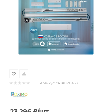
Артикул:
CRTKITZB450
23 296
₽
/шт