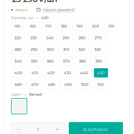
Нашли дешевле?
Много
Размер, см
—
450
150
160
170
180
190
200
210
220
230
240
250
260
270
280
290
300
310
320
330
340
350
360
370
380
390
400
410
420
430
440
450
460
470
480
490
500
510
Цвет
—
Белый
520
530
540
550
560
570
580
590
600
700
800
1000
1200
В КОРЗИНУ