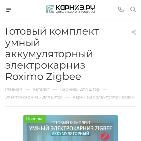
Готовый комплект
умный
аккумуляторный
электрокарниз
Roximo Zigbee
—
—
—
Главная
Каталог
Карнизы для штор
—
Электрокарнизы для штор
Карнизы с электроприводом
Новинка