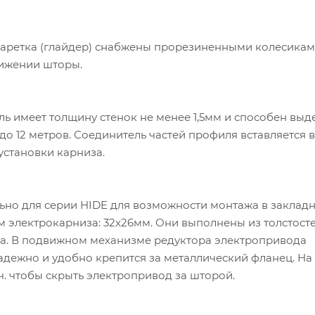
каретка (глайдер) снабжены прорезиненными колесиками
ижении шторы.
ь имеет толщину стенок не менее 1,5мм и способен выд
до 12 метров. Соединитель частей профиля вставляется 
установки карниза.
но для серии HIDE для возможности монтажа в заклад
ем электрокарниза: 32x26мм. Они выполнены из толстост
ста. В подвижном механизме редуктора электропривода
дежно и удобно крепится за металлический фланец. На
ч. чтобы скрыть электропривод за шторой.