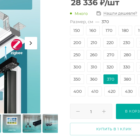
28 336
₽
/шт
Нашли дешевле?
Много
Размер, см
—
370
150
160
170
180
200
210
220
230
250
260
270
280
300
310
320
330
350
360
370
380
400
410
420
430
450
460
470
480
В КОР
500
510
520
530
550
560
570
580
КУПИТЬ В 1 КЛИК