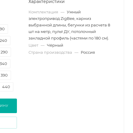
Характеристики
Комплектация
—
Умный
электропривод ZigBee, карниз
выбранной длины, бегунки из расчета 8
190
шт на метр, пульт ДУ, потолочный
закладной профиль (частями по 180 см).
240
Цвет
—
Чёрный
290
Страна производства
—
Россия
340
390
440
490
ЗИНУ
540
590