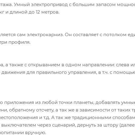
нтажа. Умный электропривод с большим запасом мощнос
кг и длиной до 12 метров.
ляется сам электрокарниз. Он составляет с потолком е
три профиля.
а, а также с открыванием в одном направлении: слева и
 движения для правильного управления, в т.ч. с помощь
 приложения из любой точки планеты, добавлять умны
, обратному отсчету, а так же в зависимости от таких 
местоположения и т.д. А так же традиционными способам
выключателем через сценарий, дернуть за штору (далее
ропитании вручную.