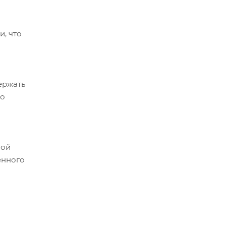
, что
ержать
во
ной
енного