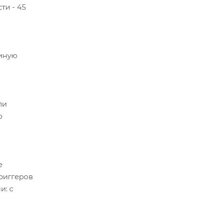
ти - 45
диную
ли
ю
е
триггеров
и: с