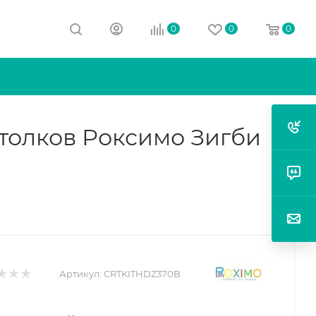
0
0
0
толков Роксимо Зигби
Артикул:
CRTKITHDZ370B