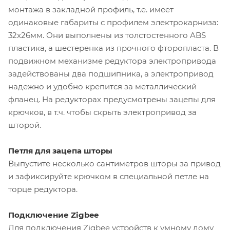
монтажа в закладной профиль, т.е. имеет
одинаковые габариты с профилем электрокарниза:
32x26мм. Они выполнены из толстостенного ABS
пластика, а шестеренка из прочного фторопласта. В
подвижном механизме редуктора электропривода
задействованы два подшипника, а электропривод
надежно и удобно крепится за металлический
фланец. На редукторах предусмотрены зацепы для
крючков, в т.ч. чтобы скрыть электропривод за
шторой.
Петля для зацепа шторы
Выпустите несколько сантиметров шторы за привод
и зафиксируйте крючком в специальной петле на
торце редуктора.
Подключение Zigbee
Для подключения Zigbee устройств к умному дому