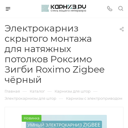
Электрокарниз
скрытого монтажа
для натяжных
потолков Роксимо
Зигби Roximo Zigbee
чёрный
—
—
—
Главная
Каталог
Карнизы для штор
—
Электрокарнизы для штор
Карнизы с электроприводом
Новинка