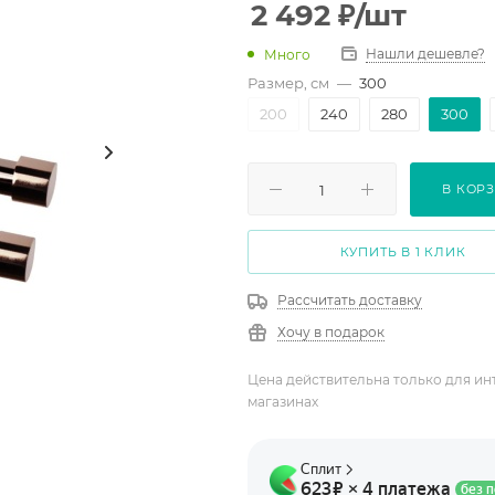
2 492
₽
/шт
Нашли дешевле?
Много
Размер, см
—
300
200
240
280
300
В КОР
КУПИТЬ В 1 КЛИК
Рассчитать доставку
Хочу в подарок
Цена действительна только для ин
магазинах