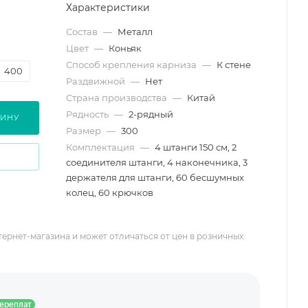
Характеристики
Состав
—
Металл
Цвет
—
Коньяк
Способ крепления карниза
—
К стене
400
Раздвижной
—
Нет
Страна производства
—
Китай
Рядность
—
2-рядный
ЗИНУ
Размер
—
300
Комплектация
—
4 штанги 150 см, 2
соединителя штанги, 4 наконечника, 3
держателя для штанги, 60 бесшумных
колец, 60 крючков
тернет-магазина и может отличаться от цен в розничных