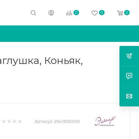
0
0
0
глушка, Коньяк,
Артикул:
21649530055