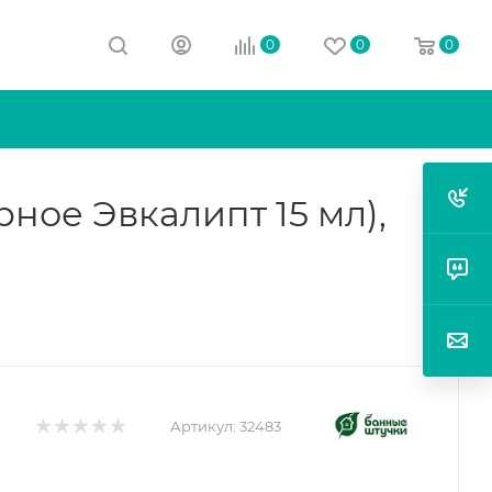
0
0
0
ное Эвкалипт 15 мл),
Артикул:
32483