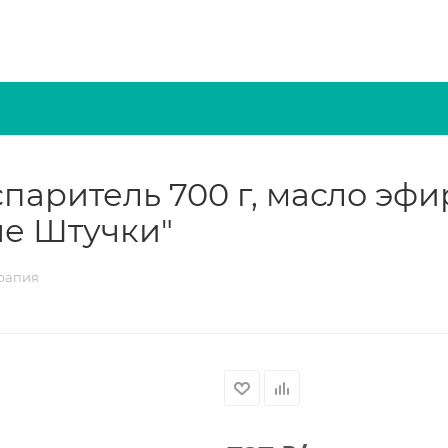
аритель 700 г, масло эфир
ые Штучки"
рапия